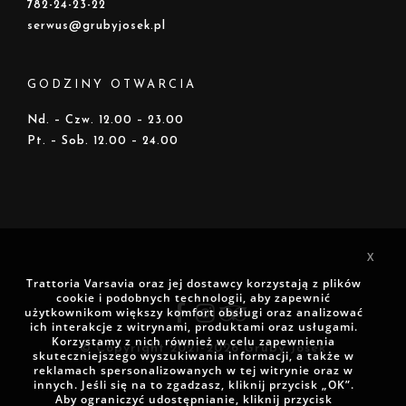
782-24-23-22
serwus@grubyjosek.pl
GODZINY OTWARCIA
Nd. – Czw. 12.00 – 23.00
Pt. – Sob. 12.00 – 24.00
X
Trattoria Varsavia oraz jej dostawcy korzystają z plików
cookie i podobnych technologii, aby zapewnić
użytkownikom większy komfort obsługi oraz analizować
ich interakcje z witrynami, produktami oraz usługami.
Korzystamy z nich również w celu zapewnienia
© Copyright 2021-2026 Gruby Josek
skuteczniejszego wyszukiwania informacji, a także w
reklamach spersonalizowanych w tej witrynie oraz w
innych. Jeśli się na to zgadzasz, kliknij przycisk „OK”.
Aby ograniczyć udostępnianie, kliknij przycisk