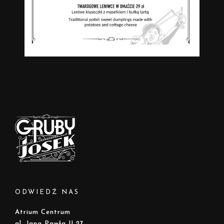
ODWIEDŹ NAS
Atrium Centrum
al. Jana Pawła II 27,