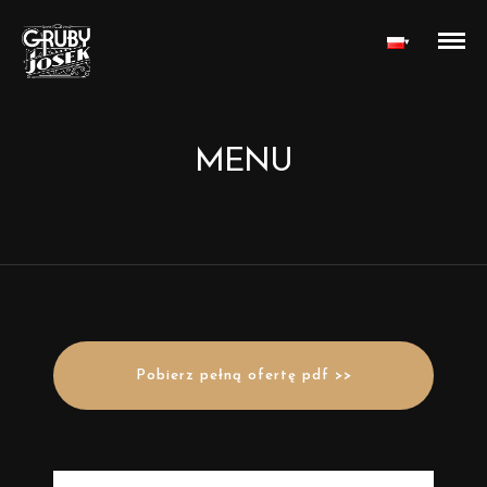
▾
MENU
Pobierz pełną ofertę pdf >>