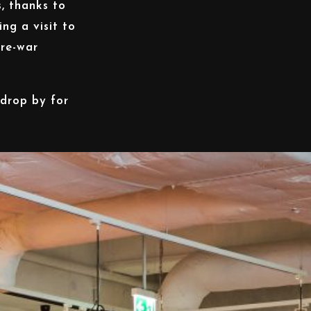
, thanks to
ng a visit to
pre-war
 drop by for