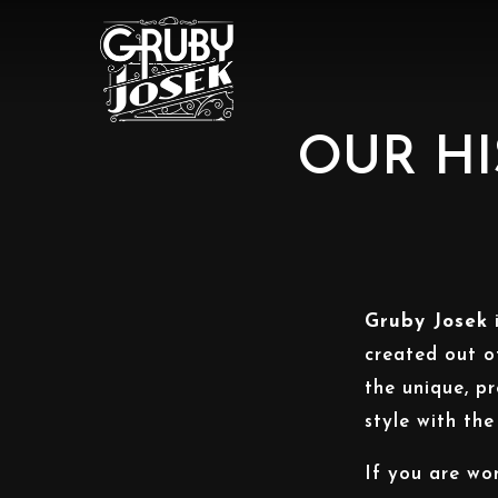
OUR HI
Gruby Josek
i
created out o
the unique, p
style with th
If you are w