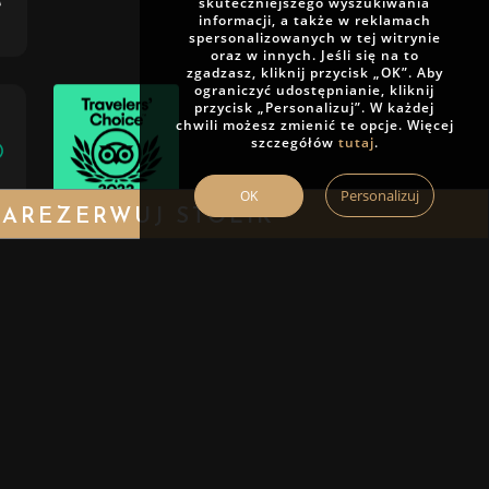
skuteczniejszego wyszukiwania
informacji, a także w reklamach
spersonalizowanych w tej witrynie
oraz w innych. Jeśli się na to
zgadzasz, kliknij przycisk „OK”. Aby
ograniczyć udostępnianie, kliknij
przycisk „Personalizuj”. W każdej
chwili możesz zmienić te opcje. Więcej
szczegółów
tutaj
.
Personalizuj
OK
AREZERWUJ STOLIK
u
Golden Fork
2026
OPENING HOURS
Sun – Thu 12:00 – 23:00