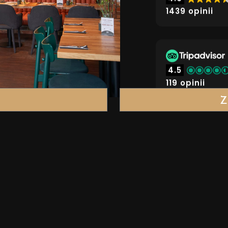
1439 opinii
4.5
119 opinii
E
Z
Gruby Josek
Recommended
Restaurant Gur
2026
S
RESERVATIONS
 Centrum
782-24-23-22