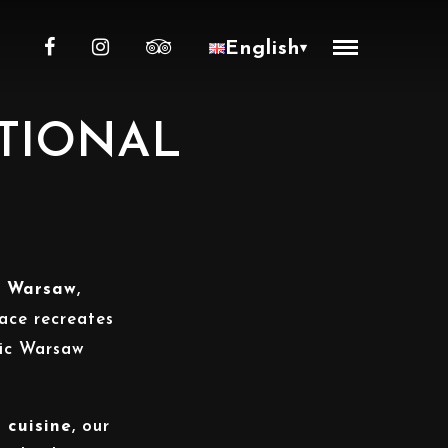
English
▾
ITIONAL
in Warsaw
,
lace recreates
tic Warsaw
 cuisine
, our