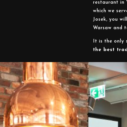
restaurant in
which we serve
Josek, you wil
Warsaw and ta
It is the onl
the best tra