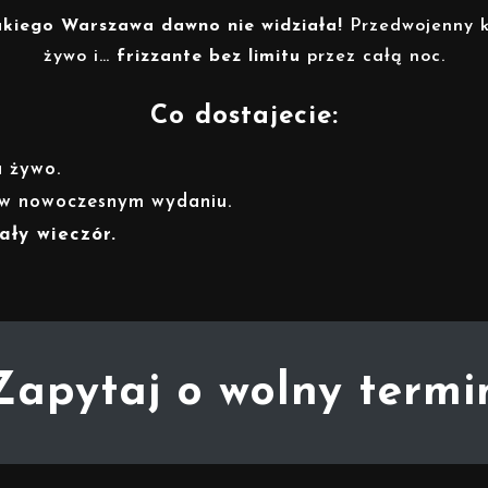
akiego Warszawa dawno nie widziała!
Przedwojenny kl
żywo i…
frizzante bez limitu
przez całą noc.
Co dostajecie:
a żywo.
 w nowoczesnym wydaniu.
ły wieczór.
Zapytaj o wolny termi