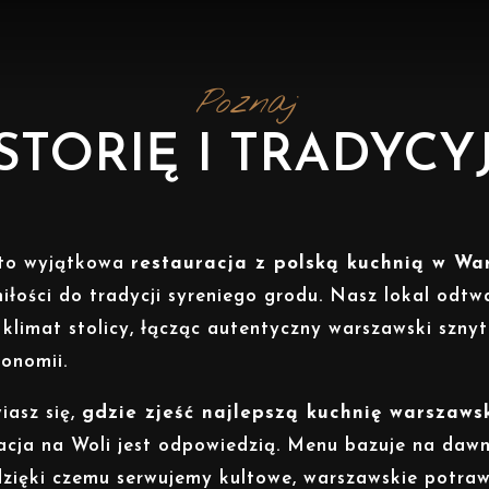
Poznaj
STORIĘ I TRADYCY
to wyjątkowa
restauracja z polską kuchnią w Wa
iłości do tradycji syreniego grodu. Nasz lokal odtwa
klimat stolicy, łącząc autentyczny warszawski sznyt
ronomii.
iasz się,
gdzie zjeść najlepszą kuchnię warszaws
acja na Woli jest odpowiedzią. Menu bazuje na daw
dzięki czemu serwujemy kultowe, warszawskie potraw