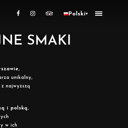
Polski
▾
JNE SMAKI
rszawie
,
rza unikalny,
 z najwyższą
ką i polską
,
nych
y w ich