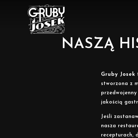
NASZĄ HI
Gruby Josek
stworzona z m
przedwojenny 
jakością gast
Jeśli zastanaw
nasza restaur
recepturach, 