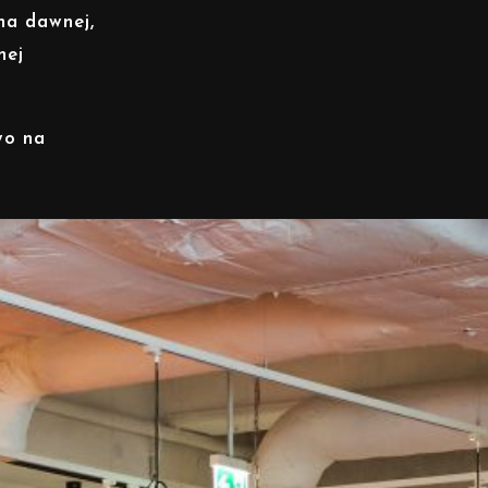
na dawnej,
nej
wo na