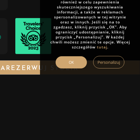
również w celu zapewnienia
skuteczniejszego wyszukiwania
informacji, a także w reklamach
spersonalizowanych w tej witrynie
oraz w innych. Jeśli się na to
zgadzasz, kliknij przycisk „OK”. Aby
ograniczyć udostępnianie, kliknij
przycisk „Personalizuj”. W każdej
chwili możesz zmienić te opcje. Więcej
szczegółów
tutaj
.
Personalizuj
OK
AREZERWUJ STOLIK
by Josek
u
Złoty Widelec
2026
GODZINY OTWARCIA