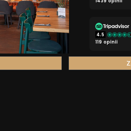
1439 opinii
4.5
119 opinii
E
Z
Restauracja Gru
Recommended
Restaurant Gur
2026
DŹ NAS
REZERWACJA