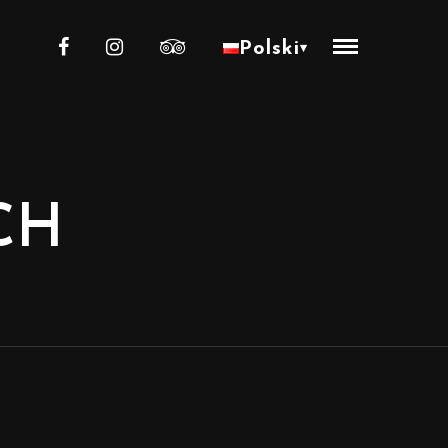
Polski
▾
CH