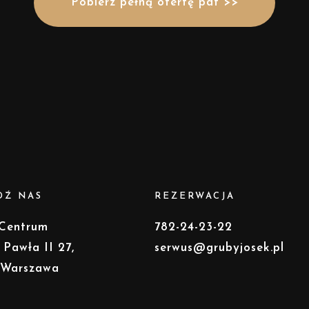
Pobierz pełną ofertę pdf >>
DŹ NAS
REZERWACJA
 Centrum
782-24-23-22
 Pawła II 27,
serwus@grubyjosek.pl
 Warszawa