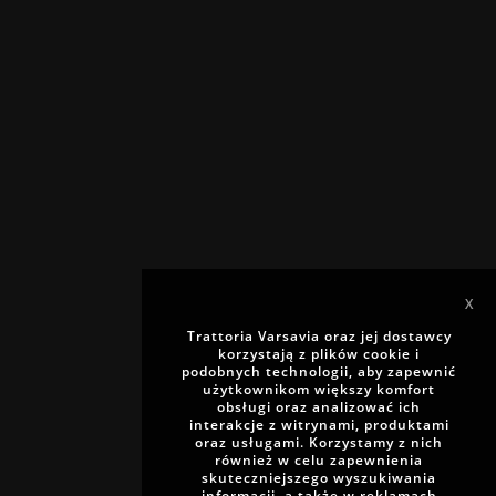
X
Trattoria Varsavia oraz jej dostawcy
korzystają z plików cookie i
podobnych technologii, aby zapewnić
użytkownikom większy komfort
obsługi oraz analizować ich
interakcje z witrynami, produktami
oraz usługami. Korzystamy z nich
również w celu zapewnienia
skuteczniejszego wyszukiwania
informacji, a także w reklamach