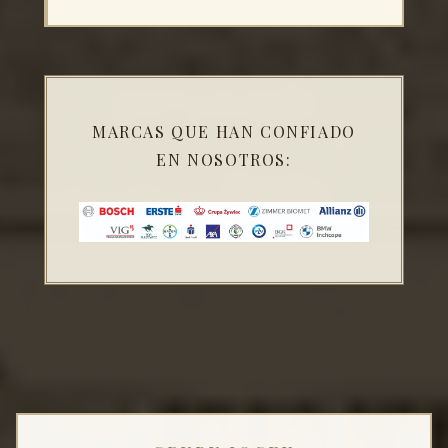
tierno, la col exquisita y, además,
tiene que haber sitio para los
unos ñoquis perfectamente
kluski leniwe (ñoquis perezosos
elegidos. La tarta de queso muy
de requesón)! Un placer para el
cremosa y la de manzana llena de
paladar
manzanas.
MARCAS QUE HAN CONFIADO
El servicio fue profesional y muy
EN NOSOTROS:
atento, lo que reforzó aún más la
impresión positiva de la visita.
La decoración también es un gran
punto a favor: en las paredes,
periódicos de estilo típicamente
polaco, p. ej. el “Kurier” de
entreguerras (a diferencia del
“Szwejk”, donde el ambiente es
claramente checo). El ambiente lo
amenizaba además una banda