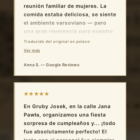
reunión familiar de mujeres. La
comida estaba deliciosa, se siente
el ambiente varsoviano — pero
una gran reverencia para nuestro
camarero, el Sr. Piotr, el
Traducido del original en polaco
patrocinador de nuestro buen
Ver más
humor y un magnífico asesor
culinario. Por eso, después del
Anna S. — Google Reviews
espectáculo, volvimos a este local
por segunda vez el mismo día.
★★★★★
En Gruby Josek, en la calle Jana
Pawła, organizamos una fiesta
sorpresa de cumpleaños y... ¡todo
fue absolutamente perfecto! El