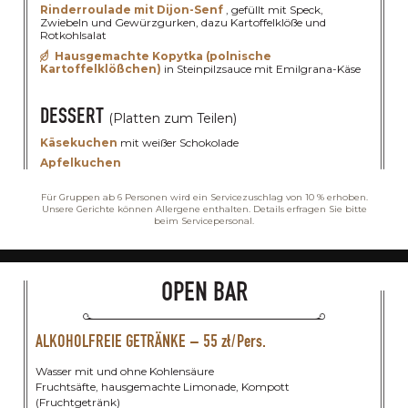
Rinderroulade mit Dijon-Senf
, gefüllt mit Speck,
Zwiebeln und Gewürzgurken, dazu Kartoffelklöße und
Rotkohlsalat
Hausgemachte Kopytka (polnische
Kartoffelklößchen)
in Steinpilzsauce mit Emilgrana-Käse
DESSERT
(Platten zum Teilen)
Käsekuchen
mit weißer Schokolade
Apfelkuchen
Für Gruppen ab 6 Personen wird ein Servicezuschlag von 10 % erhoben.
Unsere Gerichte können Allergene enthalten. Details erfragen Sie bitte
beim Servicepersonal.
OPEN BAR
ALKOHOLFREIE GETRÄNKE – 55 zł/Pers.
Wasser mit und ohne Kohlensäure
Fruchtsäfte, hausgemachte Limonade, Kompott
(Fruchtgetränk)