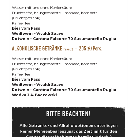
Wasser mit und ohne Kohlensäure
Fruchtsäfte, hausgemachte Limonade, Kompott
(Fruchtgetränk)
Kaffee, Tee
Bier vom Fass
Weißwein – Vivaldi Soave
Rotwein – Cantina Falcone 70 Susumaniello Puglia
ALKOHOLISCHE GETRÄNKE
– 205 zł/Pers.
Paket 2
Wasser mit und ohne Kohlensäure
Fruchtsäfte, hausgemachte Limonade, Kompott
(Fruchtgetränk)
Kaffee, Tee
Bier vom Fass
Weißwein – Vivaldi Soave
Rotwein – Cantina Falcone 70 Susumaniello Puglia
Wodka J.A. Baczewski
BITTE BEACHTEN!
Alle Getränke- und Alkoholoptionen unterliegen
keiner Mengenbegrenzung; das Zeitlimit für den
Genuss dieser Wohltaten beträgt jedoch 3