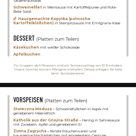
Sauerkrautsalat
Schweinefilet
in Weinsauce mit Kartoffelpüree und Rote-
Bete-Salat
Hausgemachte Kopytka (polnische
Kartoffelklößchen)
in Steinpilzsauce mit Emilgrana-Käse
DESSERT
(Platten zum Teilen)
Käsekuchen
mit weißer Schokolade
Apfelkuchen
Für Gruppen ab 6 Personen wird ein Servicezuschlag von 10 % erhoben.
Unsere Gerichte können Allergene enthalten. Details erfragen Sie bitte
beim Servicepersonal.
VORSPEISEN
(Platten zum Teilen)
Stołeczna Meduza
– Schweinefüßchen in Aspik mit
geriebenem Meerrettich
DIE REICH GEDE
Katholik aus der Gnojna-Straße
– Hering in Sahnesauce
mit Zwiebeln, Apfel und geriebenem Ei
Zimna Zagrycha
– feinste Räucherwaren und
hausgemachte Pastetchen mit eingelegtem Gemüse