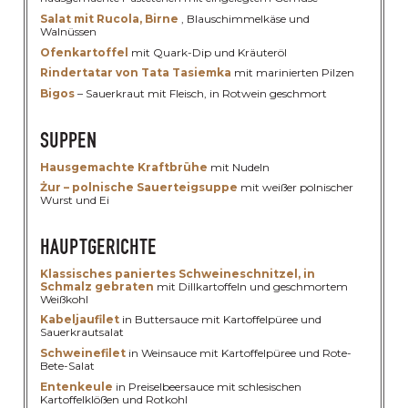
MENÜ 2
Salat mit Rucola, Birne
, Blauschimmelkäse und
Walnüssen
Ofenkartoffel
mit Quark-Dip und Kräuteröl
Rindertatar von Tata Tasiemka
mit marinierten Pilzen
Bigos
– Sauerkraut mit Fleisch, in Rotwein geschmort
SUPPEN
Hausgemachte Kraftbrühe
mit Nudeln
Żur – polnische Sauerteigsuppe
mit weißer polnischer
Wurst und Ei
HAUPTGERICHTE
Klassisches paniertes Schweineschnitzel, in
Schmalz gebraten
mit Dillkartoffeln und geschmortem
Weißkohl
Kabeljaufilet
in Buttersauce mit Kartoffelpüree und
Sauerkrautsalat
Schweinefilet
in Weinsauce mit Kartoffelpüree und Rote-
Bete-Salat
Entenkeule
in Preiselbeersauce mit schlesischen
Kartoffelklößen und Rotkohl