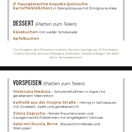
Hausgemachte Kopytka (polnische
Kartoffelklößchen)
in Steinpilzsauce mit Emilgrana-Käse
DESSERT
(Platten zum Teilen)
Käsekuchen
mit weißer Schokolade
Apfelkuchen
Für Gruppen ab 6 Personen wird ein Servicezuschlag von 10 % erhoben.
Unsere Gerichte können Allergene enthalten. Details erfragen Sie bitte
beim Servicepersonal.
VORSPEISEN
(Platten zum Teilen)
Stołeczna Meduza
– Schweinefüßchen in Aspik mit
geriebenem Meerrettich
DAS GROSSE 
Katholik aus der Gnojna-Straße
– Hering in Sahnesauce
mit Zwiebeln, Apfel und geriebenem Ei
Zimna Zagrycha
– feinste Räucherwaren und
hausgemachte Pastetchen mit eingelegtem Gemüse
MENÜ 3
Salat mit Rucola, Birne
, Blauschimmelkäse und
Walnüssen