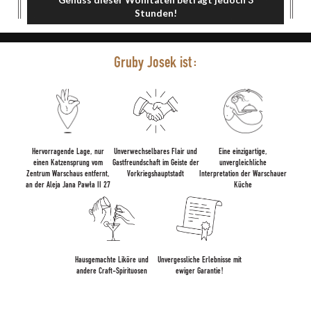
Stunden!
Gruby Josek ist:
Hervorragende Lage, nur
Unverwechselbares Flair und
Eine einzigartige,
einen Katzensprung vom
Gastfreundschaft im Geiste der
unvergleichliche
Zentrum Warschaus entfernt,
Vorkriegshauptstadt
Interpretation der Warschauer
an der Aleja Jana Pawła II 27
Küche
Hausgemachte Liköre und
Unvergessliche Erlebnisse mit
andere Craft-Spirituosen
ewiger Garantie!