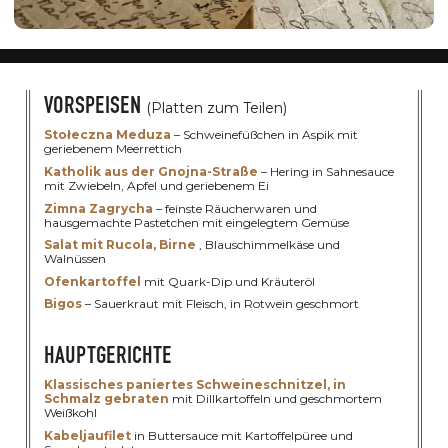
VORSPEISEN
(Platten zum Teilen)
Stołeczna Meduza
– Schweinefüßchen in Aspik mit
geriebenem Meerrettich
FÜR DIE HERR
Katholik aus der Gnojna-Straße
– Hering in Sahnesauce
mit Zwiebeln, Apfel und geriebenem Ei
Zimna Zagrycha
– feinste Räucherwaren und
hausgemachte Pastetchen mit eingelegtem Gemüse
MENÜ 1
Salat mit Rucola, Birne
, Blauschimmelkäse und
Walnüssen
Ofenkartoffel
mit Quark-Dip und Kräuteröl
Bigos
– Sauerkraut mit Fleisch, in Rotwein geschmort
HAUPTGERICHTE
Klassisches paniertes Schweineschnitzel, in
Schmalz gebraten
mit Dillkartoffeln und geschmortem
Weißkohl
Kabeljaufilet
in Buttersauce mit Kartoffelpüree und