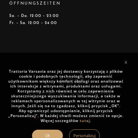
ÖFFNUNGSZEITEN
So. – Do. 12:00 – 23:00
Fr. – Sa. 12:00 – 24:00
X
Trattoria Varsavia oraz jej dostawcy korzystają z plików
cookie i podobnych technologii, aby zapewnić
użytkownikom większy komfort obsługi oraz analizować
ich interakcje z witrynami, produktami oraz usługami.
Korzystamy z nich również w celu zapewnienia
© Copyright 2021-2026 Gruby Josek
skuteczniejszego wyszukiwania informacji, a także w
reklamach spersonalizowanych w tej witrynie oraz w
innych. Jeśli się na to zgadzasz, kliknij przycisk „OK”.
Aby ograniczyć udostępnianie, kliknij przycisk
„Personalizuj”. W każdej chwili możesz zmienić te opcje.
Więcej szczegółów
tutaj
.
Personalizuj
OK