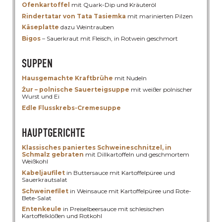
Ofenkartoffel
mit Quark-Dip und Kräuteröl
Rindertatar von Tata Tasiemka
mit marinierten Pilzen
Käseplatte
dazu Weintrauben
Bigos
– Sauerkraut mit Fleisch, in Rotwein geschmort
SUPPEN
Hausgemachte Kraftbrühe
mit Nudeln
Żur – polnische Sauerteigsuppe
mit weißer polnischer
Wurst und Ei
Edle Flusskrebs-Cremesuppe
HAUPTGERICHTE
Klassisches paniertes Schweineschnitzel, in
Schmalz gebraten
mit Dillkartoffeln und geschmortem
Weißkohl
Kabeljaufilet
in Buttersauce mit Kartoffelpüree und
Sauerkrautsalat
Schweinefilet
in Weinsauce mit Kartoffelpüree und Rote-
Bete-Salat
Entenkeule
in Preiselbeersauce mit schlesischen
Kartoffelklößen und Rotkohl