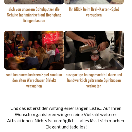
sich von unserem Schuhputzer die
Ihr Glück beim Drei-Karten-Spiel
Schuhe fachmännisch auf Hochglanz
versuchen
bringen lassen
sich bei einem heiteren Spiel rund um
einzigartige hausgemachte Liköre und
den alten Warschauer Dialekt
handwerklich gebrannte Spirituosen
versuchen
verkosten
Und das ist erst der Anfang einer langen Liste… Auf Ihren
Wunsch organisieren wir gern eine Vielzahl weiterer
Attraktionen. Nichts ist unmöglich — alles lässt sich machen.
Elegant und tadellos!