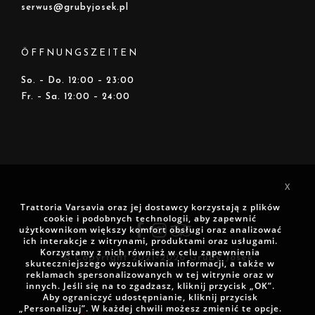
serwus@grubyjosek.pl
ÖFFNUNGSZEITEN
So. – Do. 12:00 – 23:00
Fr. – Sa. 12:00 – 24:00
X
Trattoria Varsavia oraz jej dostawcy korzystają z plików
cookie i podobnych technologii, aby zapewnić
użytkownikom większy komfort obsługi oraz analizować
ich interakcje z witrynami, produktami oraz usługami.
Korzystamy z nich również w celu zapewnienia
© Copyright 2021-2026 Gruby Josek
skuteczniejszego wyszukiwania informacji, a także w
reklamach spersonalizowanych w tej witrynie oraz w
innych. Jeśli się na to zgadzasz, kliknij przycisk „OK”.
Aby ograniczyć udostępnianie, kliknij przycisk
„Personalizuj”. W każdej chwili możesz zmienić te opcje.